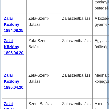
torokgyí
betegsé
Zalai
Zala-Szent-
Zalaszentbalázs
A közsé
Közlöny
Balázs
gyermek
1894.08.25.
Zalai
Zala-Szent-
Zalaszentbalázs
Egy ass
Közlöny
Balázs
őrültség 
1895.04.20.
Zalai
Zala-Szent-
Zalaszentbalázs
Meghalt
Közlöny
Balázs
körjegy
1895.04.20.
Zalai
Szent-Balázs
Zalaszentbalázs
A molná