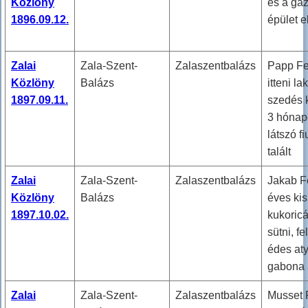
Közlöny
és a ga
1896.09.12.
épület e
Zalai
Zala-Szent-
Zalaszentbalázs
Papp F
Közlöny
Balázs
itteni la
1897.09.11.
szedés 
3 hónap
látszó fi
talált
Zalai
Zala-Szent-
Zalaszentbalázs
Jakab F
Közlöny
Balázs
éves ki
1897.10.02.
kukoricá
sütni, fe
édes at
gabona 
Zalai
Zala-Szent-
Zalaszentbalázs
Musset 