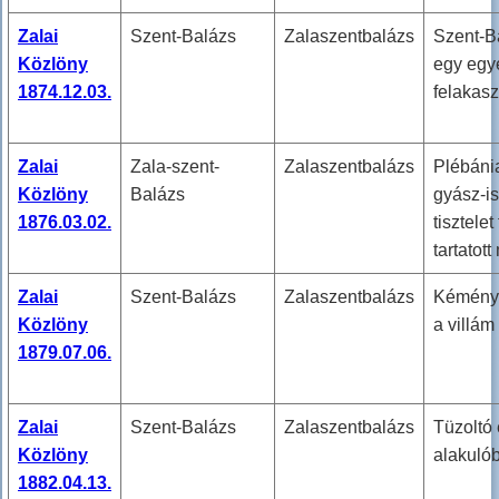
Zalai
Szent-Balázs
Zalaszentbalázs
Szent-B
Közlöny
egy egy
1874.12.03.
felakasz
Zalai
Zala-szent-
Zalaszentbalázs
Plébáni
Közlöny
Balázs
gyász-is
1876.03.02.
tisztelet
tartatot
Zalai
Szent-Balázs
Zalaszentbalázs
Kémény 
Közlöny
a villám
1879.07.06.
Zalai
Szent-Balázs
Zalaszentbalázs
Tüzoltó 
Közlöny
alakuló
1882.04.13.