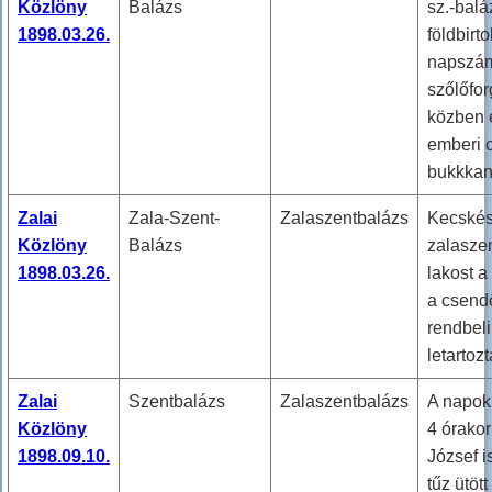
Közlöny
Balázs
sz.-balá
1898.03.26.
földbirt
napszám
szőlőfor
közben e
emberi 
bukkkan
Zalai
Zala-Szent-
Zalaszentbalázs
Kecské
Közlöny
Balázs
zalasze
1898.03.26.
lakost 
a csend
rendbeli
letartozt
Zalai
Szentbalázs
Zalaszentbalázs
A napok
Közlöny
4 órakor
1898.09.10.
József i
tűz ütött