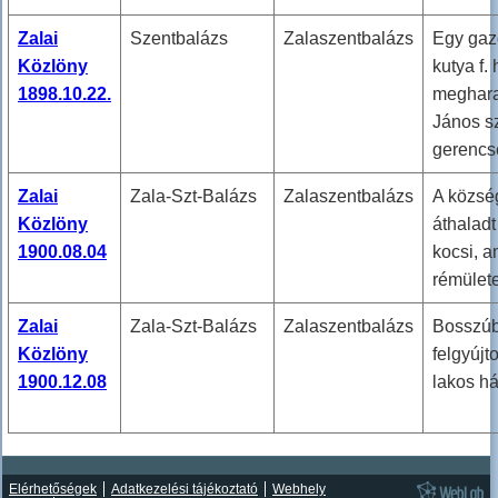
Zalai
Szentbalázs
Zalaszentbalázs
Egy gaz
Közlöny
kutya f.
1898.10.22.
meghar
János sz
gerencs
Zalai
Zala-Szt-Balázs
Zalaszentbalázs
A közsé
Közlöny
áthaladt
1900.08.04
kocsi, a
rémülete
Zalai
Zala-Szt-Balázs
Zalaszentbalázs
Bosszúb
Közlöny
felgyújt
1900.12.08
lakos há
Elérhetőségek
Adatkezelési tájékoztató
Webhely