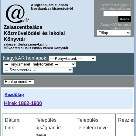
A legtöbb, ami tudható
Keresés a nagyKAR
Nagykanizsa kistérségéről
belső adatbázisában:
A nagyKAR honlapjai
Zalaszentbalázs
betűrendben:
Közművelődési és Iskolai
Könyvtár
zalaszentbalazs.nagykar.hu
Működteti a Halis István Városi Könyvtár
NagyKAR honlapok:
Honlap menü ▼
Kezdőlap
Hírek 1862-1900
Dátum,
Település
Település
Részlet 
Link
újságban írt
jelenlegi neve
neve