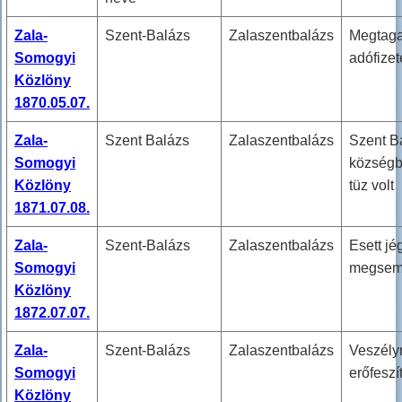
Zala-
Szent-Balázs
Zalaszentbalázs
Megtaga
Somogyi
adófizet
Közlöny
1870.05.07.
Zala-
Szent Balázs
Zalaszentbalázs
Szent B
Somogyi
községb
Közlöny
tüz volt
1871.07.08.
Zala-
Szent-Balázs
Zalaszentbalázs
Esett jé
Somogyi
megsemm
Közlöny
1872.07.07.
Zala-
Szent-Balázs
Zalaszentbalázs
Veszély
Somogyi
erőfeszí
Közlöny