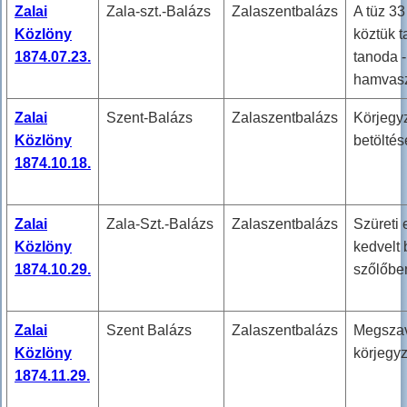
Zalai
Zala-szt.-Balázs
Zalaszentbalázs
A tüz 33
Közlöny
köztük ta
1874.07.23.
tanoda -
hamvasz
Zalai
Szent-Balázs
Zalaszentbalázs
Körjegyz
Közlöny
betöltés
1874.10.18.
Zalai
Zala-Szt.-Balázs
Zalaszentbalázs
Szüreti 
Közlöny
kedvelt 
1874.10.29.
szőlőbe
Zalai
Szent Balázs
Zalaszentbalázs
Megszav
Közlöny
körjegyz
1874.11.29.