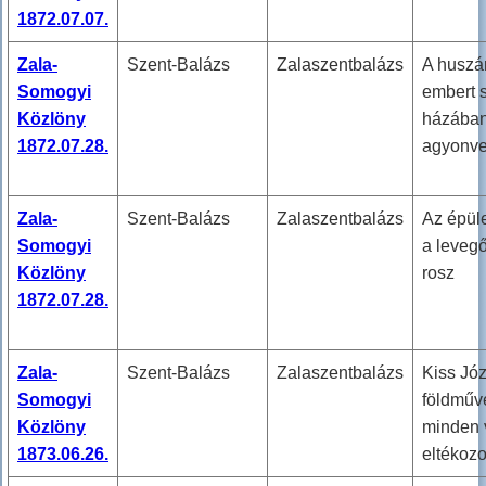
1872.07.07.
Zala-
Szent-Balázs
Zalaszentbalázs
A huszá
Somogyi
embert s
Közlöny
házába
1872.07.28.
agyonve
Zala-
Szent-Balázs
Zalaszentbalázs
Az épüle
Somogyi
a leveg
Közlöny
rosz
1872.07.28.
Zala-
Szent-Balázs
Zalaszentbalázs
Kiss Jó
Somogyi
földműve
Közlöny
minden 
1873.06.26.
eltékoz