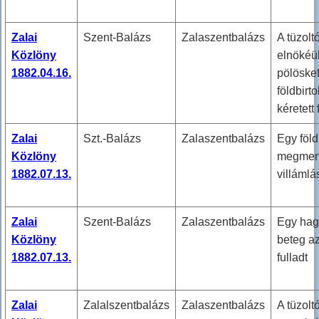
Zalai
Szent-Balázs
Zalaszentbalázs
A tüzolt
Közlöny
elnökéül
1882.04.16.
pölöskef
földbirt
kéretett 
Zalai
Szt.-Balázs
Zalaszentbalázs
Egy föl
Közlöny
megmene
1882.07.13.
villámlá
Zalai
Szent-Balázs
Zalaszentbalázs
Egy ha
Közlöny
beteg a
1882.07.13.
fulladt
Zalai
Zalalszentbalázs
Zalaszentbalázs
A tüzolt