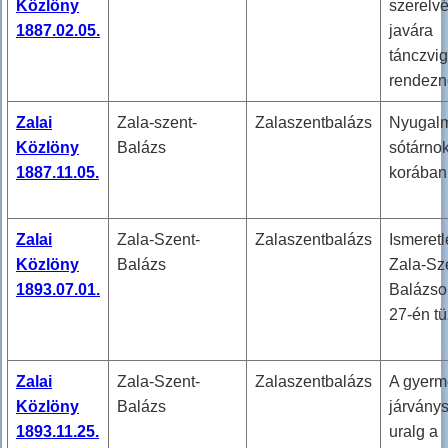
Közlöny
szerelvé
1887.02.05.
javára
tánczvi
rendezn
Zalai
Zala-szent-
Zalaszentbalázs
Nyugalm
Közlöny
Balázs
sótárno
1887.11.05.
korában
Zalai
Zala-Szent-
Zalaszentbalázs
Ismeretl
Közlöny
Balázs
Zala-Sz
1893.07.01.
Balázso
27-én tüz
Zalai
Zala-Szent-
Zalaszentbalázs
A gyerm
Közlöny
Balázs
járvány
1893.11.25.
uralg a