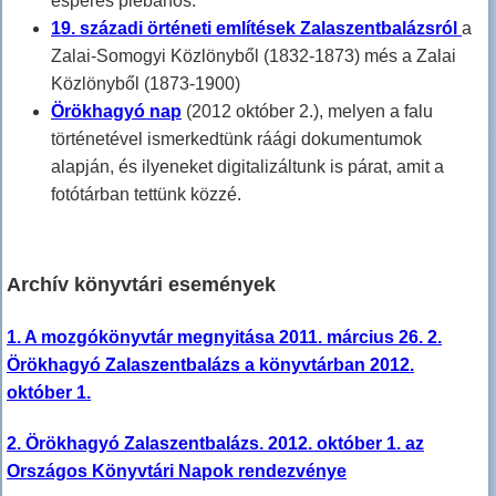
esperes plébános.
19. századi örténeti említések Zalaszentbalázsról
a
Zalai-Somogyi Közlönyből (1832-1873) més a Zalai
Közlönyből (1873-1900)
Örökhagyó nap
(2012 október 2.), melyen a falu
történetével ismerkedtünk ráági dokumentumok
alapján, és ilyeneket digitalizáltunk is párat, amit a
fotótárban tettünk közzé.
Archív könyvtári események
1. A mozgókönyvtár megnyitása 2011. március 26. 2.
Örökhagyó Zalaszentbalázs a könyvtárban 2012.
október 1.
2. Örökhagyó Zalaszentbalázs. 2012. október 1. az
Országos Könyvtári Napok rendezvénye