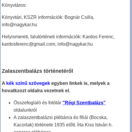
Könyvtáros:
Könyvtári, KSZR információk: Bognár Csilla,
info@nagykar.hu
Helyismereti, falutörténeti információk: Kardos Ferenc,
kardosferenc@gmail.com, info@nagykar.hu
Zalaszentbalázs történetéről
A
kék színű szövegek
egyben linkek is, melyek a
hovatkzozt oldalra vezetnek el.
Összefoglaló és fotótár
"Régi Szentbalázs"
oldalunkról
A zalaszentbalázsi plébánia és fíliái (Bocska,
Kacorlak) története 1935 előtt. Írta Kiss István h.