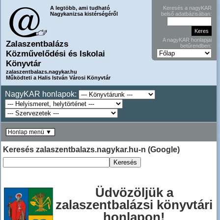
A legtöbb, ami tudható
Keresés a nagyKAR
Nagykanizsa kistérségéről
belső adatbázisában:
A nagyKAR honlapjai
Zalaszentbalázs
betűrendben:
Közművelődési és Iskolai
Könyvtár
zalaszentbalazs.nagykar.hu
Működteti a Halis István Városi Könyvtár
NagyKAR honlapok:
Honlap menü ▼
Keresés zalaszentbalazs.nagykar.hu-n (Google)
Üdvözöljük a
zalaszentbalázsi könyvtári
honlapon!